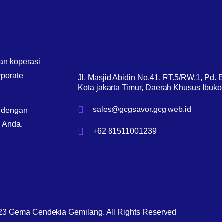
an koperasi
rporate
Jl. Masjid Abidin No.41, RT.5/RW.1, Pd.
Kota jakarta Timur, Daerah Khusus Ibuko
sales@gcgsavor.gcg.web.id
a dengan
 Anda.
+62 81511001239
23 Gema Cendekia Gemilang. All Rights Reserved